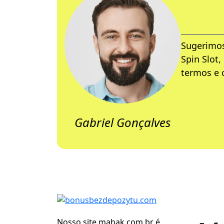
Sugerimos
Spin Slot
termos e 
Gabriel Gonçalves
Nosso site mahak.com.br é