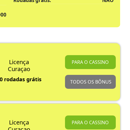
Rodadas grátis:
NÃO
000
Licença
PARA O CASSINO
Curaçao
0 rodadas grátis
TODOS OS BÔNUS
Licença
PARA O CASSINO
Curaçao