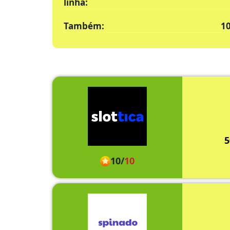
linha:
Também:
1
5
10
/
10