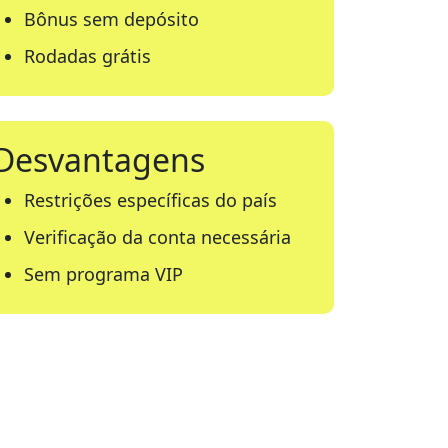
Bônus sem depósito
Rodadas grátis
Desvantagens
Restrições específicas do país
Verificação da conta necessária
Sem programa VIP